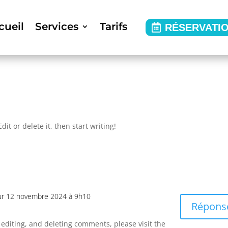
cueil
Services
Tarifs
RÉSERVATI
it or delete it, then start writing!
ur 12 novembre 2024 à 9h10
Répons
 editing, and deleting comments, please visit the