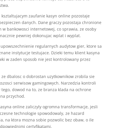
stwa.
ksztaltujacym zaufanie kasyn online pozostaje
ezpieczen danych. Dane graczy pozostaja chronione
 w bankowosci internetowej, co sprawia, ze osoby
znacznie pewniej dokonujac wplat i wyplat.
 upowszechnienie regularnych audytow gier, ktore sa
ane instytucje testujace. Dzieki temu klient kasyna
wki w zaden sposob nie jest kontrolowany przez
ze dbalosc o dobrostan uzytkownikow zrobila sie
kszosci serwisow gamingowych. Narzedzia kontroli
y tego, dowod na to, ze branza klada na ochrone
 na przychod.
kasyna online zaliczyly ogromna transformacje, jesli
czesne technologie spowodowaly, ze hazard
ia, na ktora mozna sobie pozwolic bez obaw, o ile
odpowiednimi certyfikatami.