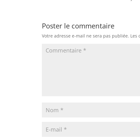
Poster le commentaire
Votre adresse e-mail ne sera pas publiée.
Les 