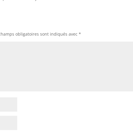
champs obligatoires sont indiqués avec
*