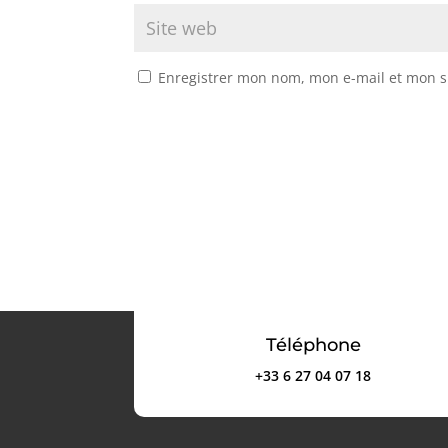
Enregistrer mon nom, mon e-mail et mon s
Téléphone
+33 6 27 04 07 18