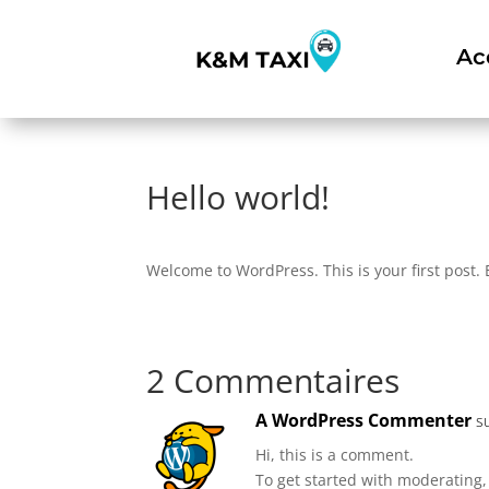
Ac
Hello world!
Welcome to WordPress. This is your first post. Ed
2 Commentaires
A WordPress Commenter
s
Hi, this is a comment.
To get started with moderating,