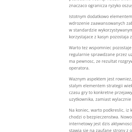
znaczaco ogranicza ryzyko oszu
Istotnym dodatkowo elementem 
wdrozenie zaawansowanych zab
w standardzie wykorzystywanym
korzystajace z kasyn pozostaja 
Warto tez wspomniec pozostaje
regularnie sprawdzane przez uzn
ma pewnosc, ze rezultat rozgry
operatora.
Waznym aspektem jest rowniez, 
stalym elementem strategii wie
czasu gry to konkretne przejaw
uzytkownika, zamiast wylacznie
Na koniec, warto podkreslic, iz 
chodzi o bezpieczenstwa. Nowo
internetowy jest dzis aktywnosc
stawia sie na zaufane strony z 